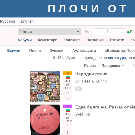
ПЛОЧИ ОТ
Русский
English
№
Албуми
Коментари
Колекция
Заглавия
Етикети
Ко
Всички
Плочи
Флекси
Аудиокасети
«Балкантон Тре
9145 албума — подреждане по
сигнатура
, по
п
«
«
Първа
Предишна
Н
Народни песни
33○
ВНН 444, ВНА 444
10"
О
Е
Т
17
4
А
Една българка. Разказ от И
33○
ВАН 445
10"
Е
Т
1
1