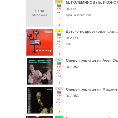
К
М. ГОЛЕМИНОВ / Б. ИКОН
33○
ВКН 450
10"
Т
дата на запис:
1965
1
1
Е
Детско-подростковая фила
33○
ВЕА 451
12"
О
Е
Т
1966
9
3
О
Оперен рецитал на Асен Се
33○
ВОА 452
12"
О
Е
Т
13
4
О
Оперен рецитал на Михаил 
33○
ВОА 453
12"
О
Е
Т
3
3
Т