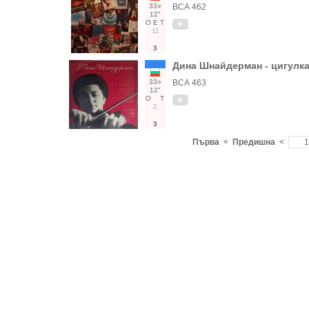
33○
ВСА 462
12"
О
Е
Т
11
3
С
Дина Шнайдерман - цигулк
33○
ВСА 463
12"
О
Т
2
3
«
«
Първа
Предишна