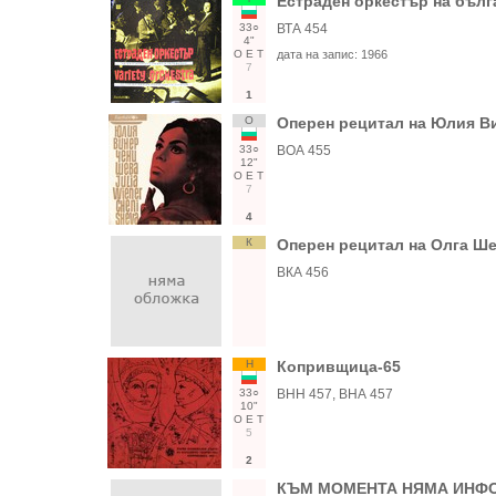
Естраден оркестър на бълг
33○
ВТА 454
4"
О
Е
Т
дата на запис:
1966
7
1
О
Оперен рецитал на Юлия В
33○
ВОА 455
12"
О
Е
Т
7
4
К
Оперен рецитал на Олга Ше
ВКА 456
Н
Копривщица-65
33○
ВНН 457, ВНА 457
10"
О
Е
Т
5
2
КЪМ МОМЕНТА НЯМА ИНФО