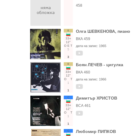
458
К
Олга ШЕВКЕНОВА, пиано
33○
ВКА 459
12"
О
Е
Т
дата на запис:
1965
5
3
К
Боян ЛЕЧЕВ - цигулка
33○
ВКА 460
12"
О
Т
дата на запис:
1966
1
1
С
Димитър ХРИСТОВ
33○
ВСА 461
12"
О
Т
1
1
С
Любомир ПИПКОВ