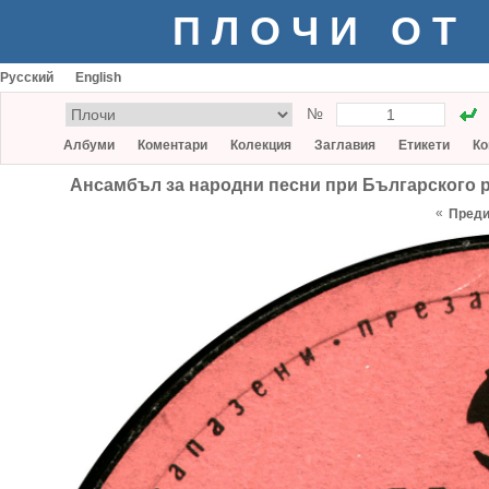
ПЛОЧИ ОТ
Русский
English
№
Албуми
Коментари
Колекция
Заглавия
Етикети
Ко
Ансамбъл за народни песни при Българского рад
«
Пред