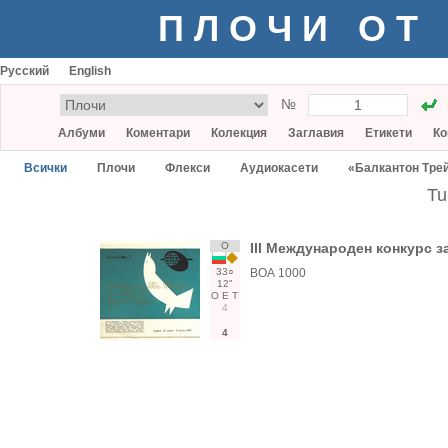
ПЛОЧИ ОТ
Русский
English
№
Албуми
Коментари
Колекция
Заглавия
Етикети
Ко
Всички
Плочи
Флекси
Аудиокасети
«Балкантон Тре
Tu
О
III Международен конкурс з
33○
ВОА 1000
12"
О
Е
Т
4
4