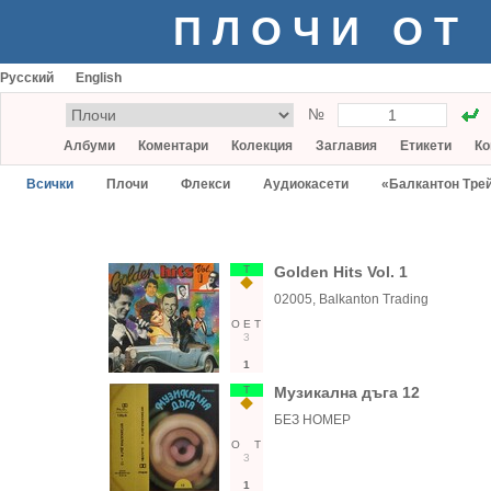
ПЛОЧИ ОТ
Русский
English
№
Албуми
Коментари
Колекция
Заглавия
Етикети
Ко
Всички
Плочи
Флекси
Аудиокасети
«Балкантон Тре
Т
Golden Hits Vol. 1
02005, Balkanton Trading
О
Е
Т
3
1
Т
Музикална дъга 12
БЕЗ НОМЕР
О
Т
3
1