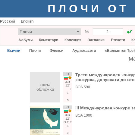
ПЛОЧИ ОТ
Русский
English
№
Албуми
Коментари
Колекция
Заглавия
Етикети
К
Всички
Плочи
Флекси
Аудиокасети
«Балкантон Тре
Ma
О
Трети международен конкурс
конкурса, допуснати до вто
33○
12"
ВОА 590
Т
1
3
О
III Международен конкурс з
33○
ВОА 1000
12"
О
Е
Т
4
4