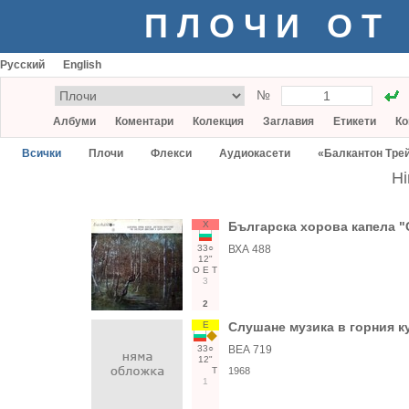
ПЛОЧИ ОТ
Русский
English
№
Албуми
Коментари
Колекция
Заглавия
Етикети
Ко
Всички
Плочи
Флекси
Аудиокасети
«Балкантон Тре
Hi
Х
Българска хорова капела "
33○
ВХА 488
12"
О
Е
Т
3
2
Е
Слушане музика в горния к
33○
ВЕА 719
12"
Т
1968
1