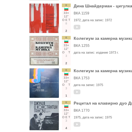
К
Дина Шнайдерман - цигулка
33○
ВКА 1159
12"
О
Е
Т
1972
, дата на запис:
1972
8
2
К
Колегиум за камерна музик
33○
ВКА 1255
12"
О
Т
дата на запис:
издание 1973 г.
3
2
К
Колегиум за камерна музик
33○
ВКА 1753
12"
О
Т
дата на запис:
1975
3
1
К
Рецитал на клавирно дуо Д
33○
ВКА 1770
12"
О
Е
Т
1975
, дата на запис:
1975
3
4