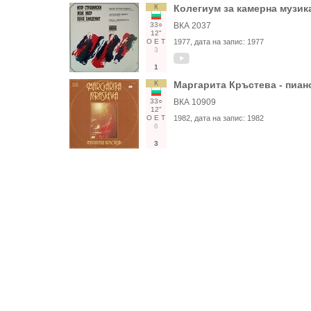
К
Колегиум за камерна музик
33○
ВКА 2037
12"
О
Е
Т
1977
, дата на запис:
1977
3
1
К
Маргарита Кръстева - пиан
33○
ВКА 10909
12"
О
Е
Т
1982
, дата на запис:
1982
6
3