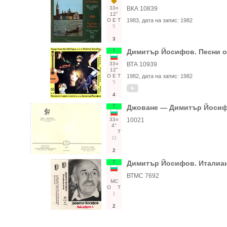
33○
ВКА 10839
12"
О
Е
Т
1983
, дата на запис:
1982
5
3
Т
Димитър Йосифов. Песни о
33○
ВТА 10939
12"
О
Е
Т
1982
, дата на запис:
1982
5
4
Т
Джоване — Димитър Йоси
33○
10021
4"
Т
11
2
Т
Димитър Йосифов. Италианс
ВТМС 7692
МС
О
Т
1
2