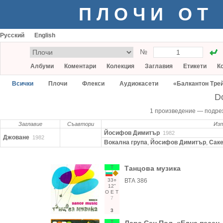
ПЛОЧИ ОТ
Русский
English
№
Албуми
Коментари
Колекция
Заглавия
Етикети
К
Всички
Плочи
Флекси
Аудиокасети
«Балкантон Тре
D
1 произведение — подр
Заглавие
Съавтори
Из
Йосифов Димитър
1982
Джоване
1982
Вокална група
,
Йосифов Димитър
,
Сак
Т
Танцова музика
33○
ВТА 386
12"
О
Е
Т
7
3
Т