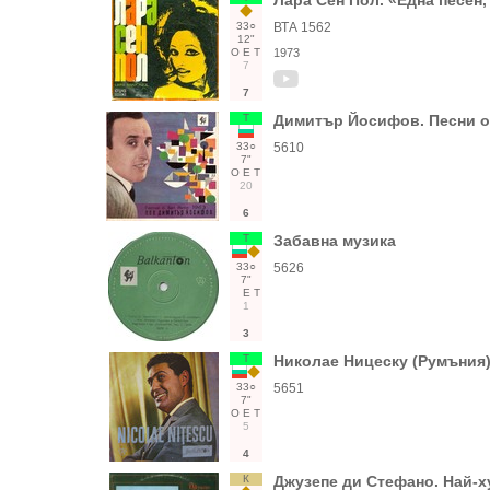
Лара Сен Пол. «Една песен
33○
ВТА 1562
12"
О
Е
Т
1973
7
7
Т
Димитър Йосифов. Песни от
33○
5610
7"
О
Е
Т
20
6
Т
Забавна музика
33○
5626
7"
Е
Т
1
3
Т
Николае Ницеску (Румъния) 
33○
5651
7"
О
Е
Т
5
4
К
Джузепе ди Стефано. Най-х