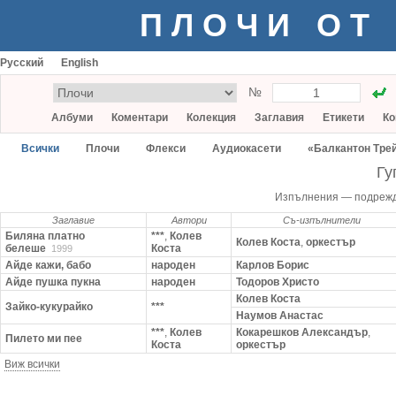
ПЛОЧИ ОТ
Русский
English
№
Албуми
Коментари
Колекция
Заглавия
Етикети
Ко
Всички
Плочи
Флекси
Аудиокасети
«Балкантон Тре
Гу
Изпълнения — подреж
Заглавие
Автори
Съ-изпълнители
Биляна платно
***
,
Колев
Колев Коста
,
оркестър
белеше
Коста
1999
Айде кажи, бабо
народен
Карлов Борис
Айде пушка пукна
народен
Тодоров Христо
Колев Коста
Зайко-кукурайко
***
Наумов Анастас
***
,
Колев
Кокарешков Александър
,
Пилето ми пее
Коста
оркестър
Виж всички