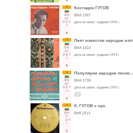
4
Н
Костадин ГУГОВ
33○
ВНА 1587
12"
О
Е
Т
дата на запис:
издание 1976 г.
5
6
Н
Пеят известни народни из
33○
ВНА 1610
12"
О
Е
Т
дата на запис:
издание 1974 г.
8
5
Н
Популярни народни песни, 
33○
ВНА 1738
12"
О
Е
Т
дата на запис:
издание 1975 г.
14
4
Н
К. ГУГОВ с орк.
45○
ВНК 2514
7"
Е
Т
5
3