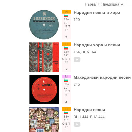
«
«
Първа
Предишна
Н
Народни песни и хора
33○
120
10"
Е
Т
17
5
Н
Народни хора и песни
33○
164, ВНА 164
12"
О
Е
Т
32
7
М
Македонски народни песни
33○
245
10"
Е
Т
6
4
Н
Народни песни
33○
ВНН 444, ВНА 444
10"
О
Е
Т
17