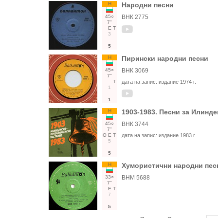
Н
Народни песни
45○
ВНК 2775
7"
Е
Т
3
5
Н
Пирински народни песни
45○
ВНК 3069
7"
Т
дата на запис:
издание 1974 г.
1
1
Н
1903-1983. Песни за Илинд
45○
ВНК 3744
7"
О
Е
Т
дата на запис:
издание 1983 г.
5
5
Н
Хумористични народни пес
33○
ВНМ 5688
7"
Е
Т
7
5