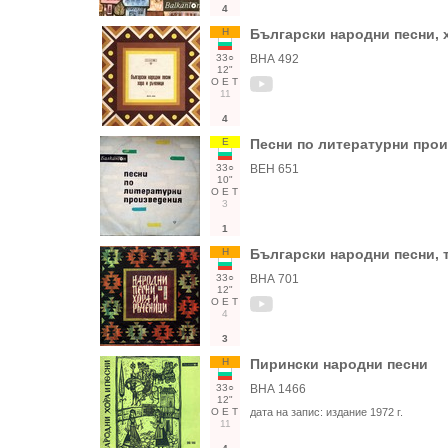
4
Н
Български народни песни, 
33○
ВНА 492
12"
О
Е
Т
11
4
Е
Песни по литературни прои
33○
ВЕН 651
10"
О
Е
Т
3
1
Н
Български народни песни, 
33○
ВНА 701
12"
О
Е
Т
4
3
Н
Пирински народни песни
33○
ВНА 1466
12"
О
Е
Т
дата на запис:
издание 1972 г.
11