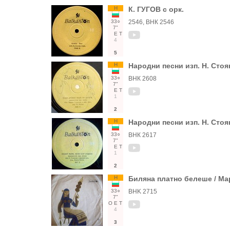
Н
К. ГУГОВ с орк.
33○
2546, ВНК 2546
7"
Е
Т
4
5
Н
Народни песни изп. Н. Стоя
33○
ВНК 2608
7"
Е
Т
1
2
Н
Народни песни изп. Н. Стоя
33○
ВНК 2617
7"
Е
Т
1
2
Н
Биляна платно белеше / Ма
33○
BHK 2715
7"
О
Е
Т
4
3