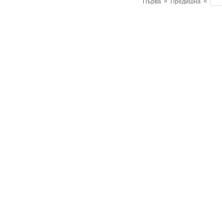
«
«
Първа
Предишна