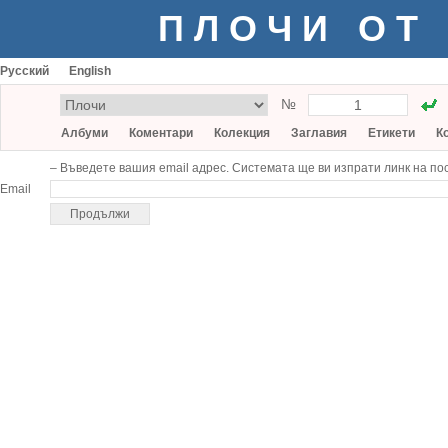
ПЛОЧИ ОТ
Русский
English
№
Албуми
Коментари
Колекция
Заглавия
Етикети
К
– Въведете вашия email адрес. Cистемата ще ви изпрати линк на по
Email