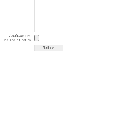
Изображение
jpg, png, gif, pdf, djv