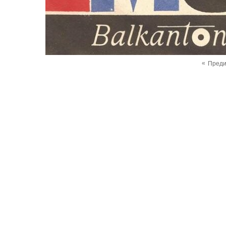
«
Пред