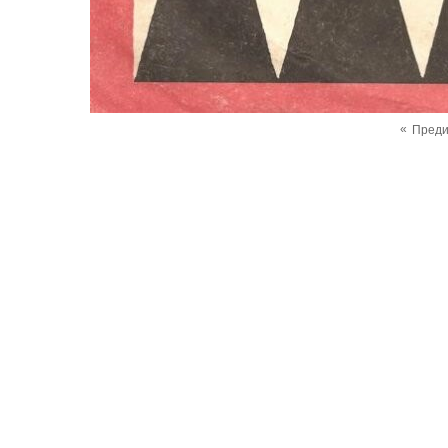
«
Пред