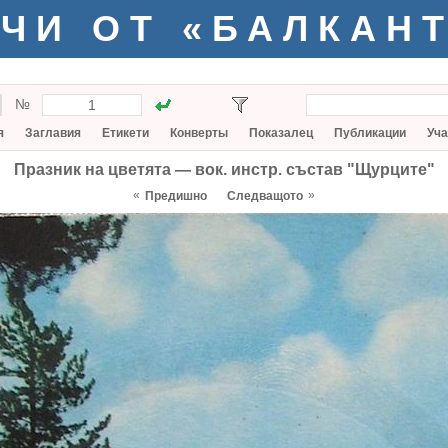
ЧИ ОТ «БАЛКАН
№
я
Заглавия
Етикети
Конверты
Показалец
Публикации
Уча
Празник на цветята — вок. инстр. състав "Щурците"
«
»
Предишно
Следващото