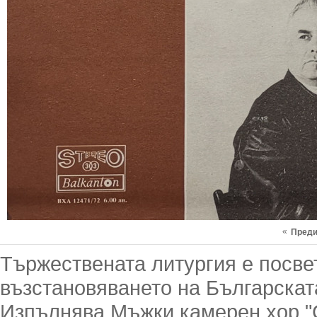
«
Пред
Тържествената литургия е посве
възстановяването на Българска
Изпълнява Мъжки камерен хор "