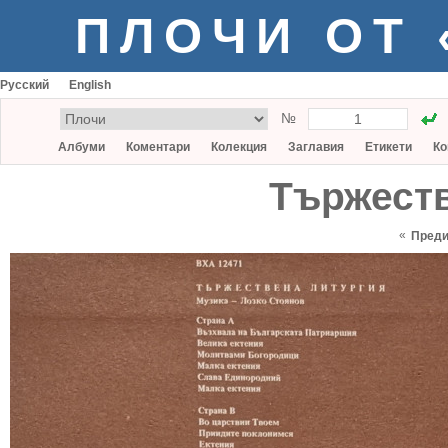
ПЛОЧИ ОТ
Русский
English
№
Албуми
Коментари
Колекция
Заглавия
Етикети
Ко
Тържеств
«
Пред