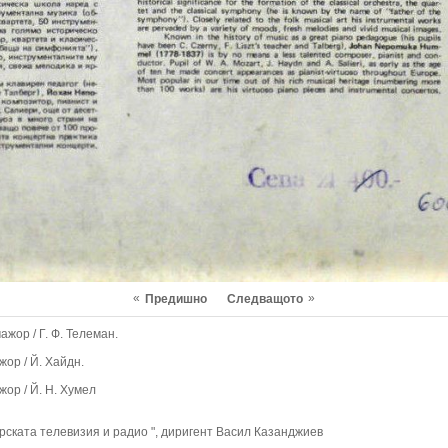
«
»
Предишно
Следващото
жор / Г. Ф. Телеман.
ор / Й. Хайдн.
ор / Й. Н. Хумел
ката телевизия и радио ", диригент Васил Казанджиев