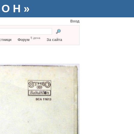
ТОН»
Вход
5 дена
стници
Форум
За сайта