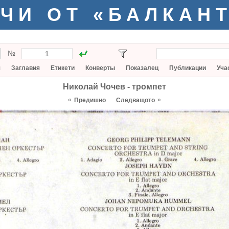
ЧИ ОТ «БАЛКАН
№
я
Заглавия
Етикети
Конверты
Показалец
Публикации
Уча
Николай Чочев - тромпет
«
»
Предишно
Следващото