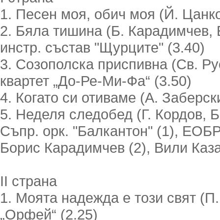
1. Песен моя, обич моя (Й. Цанко
2. Бяла тишина (Б. Карадимчев, Б.
инстр. състав "Щурците" (3.40)
3. Созополска приспивна (Св. Руси
квартет „До-Ре-Ми-Фа“ (3.50)
4. Когато си отиваме (А. Заберски
5. Неделя следобед (Г. Кордов, Б.
Съпр. орк. "Балкантон" (1), ЕОБРТ
Борис Карадимчев (2), Вили Казас
II страна
1. Моята надежда е този свят (П. 
„Орфей“ (2.25)