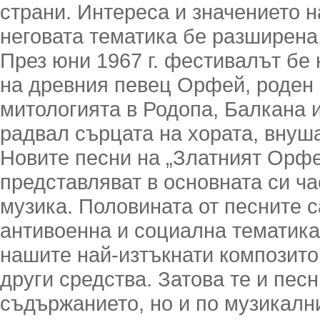
страни. Интереса и значението н
неговата тематика бе разширена
През юни 1967 г. фестивалът бе
на древния певец Орфей, роден 
митологията в Родопа, Балкана 
радвал сърцата на хората, внуш
Новите песни на „Златният Орфе
представляват в основната си ча
музика. Половината от песните с
антивоенна и социална тематика
нашите най-изтъкнати композитор
други средства. Затова те и пес
съдържанието, но и по музикални