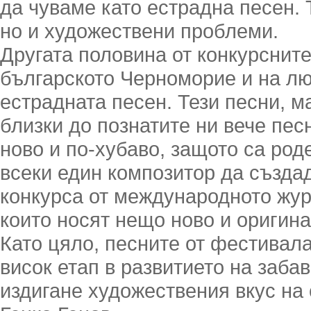
да чуваме като естрадна песен. 
но и художествени проблеми.
Другата половина от конкурсните
българското Черноморие и на лю
естрадната песен. Тези песни, м
близки до познатите ни вече пес
ново и по-хубаво, защото са род
всеки един композитор да създад
конкурса от международното жури
които носят нещо ново и оригина
Като цяло, песните от фестивал
висок етап в развитието на заба
издигане художествения вкус на