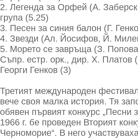
2. Легенда за Орфей (А. Заберски
група (5.25)
3. Песен за синия балон (Г. Генк
4. Звезди (Ал. Йосифов, Й. Милев
5. Морето се завръща (З. Попова,
Съпр. естр. орк., дир. Х. Платов 
Георги Генков (3)
Третият международен фестивал
вече своя малка история. Тя запо
обявен първият конкурс „Песни 
1966 г. бе проведен Вторият кон
Черноморие“. В него участвуваха