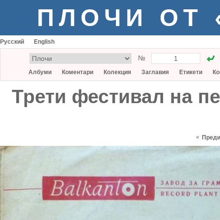
ПЛОЧИ ОТ
Русский
English
№
Албуми
Коментари
Колекция
Заглавия
Етикети
Ко
Трети фестивал на пе
«
Пред