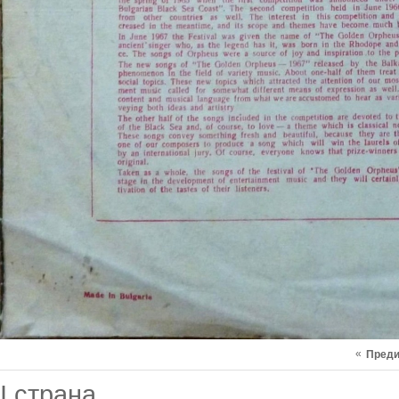
«
Пред
I страна