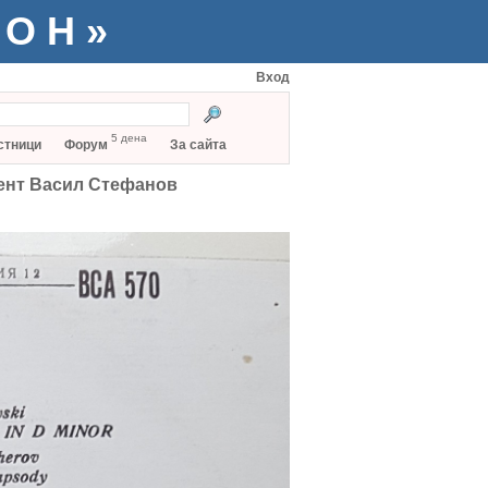
ТОН»
Вход
5 дена
стници
Форум
За сайта
гент Васил Стефанов