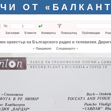
ЧИ ОТ «БАЛКАН
№
я
Заглавия
Етикети
Конверты
Показалец
Публикации
Уча
ен оркестър на Българского радио и телевизия. Дири
«
»
Предишно
Следващото