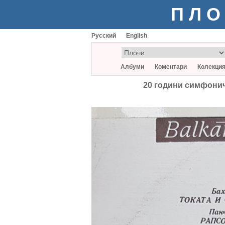
ПЛО
Русский
English
Албуми
Коментари
Колекци
20 години симфонич