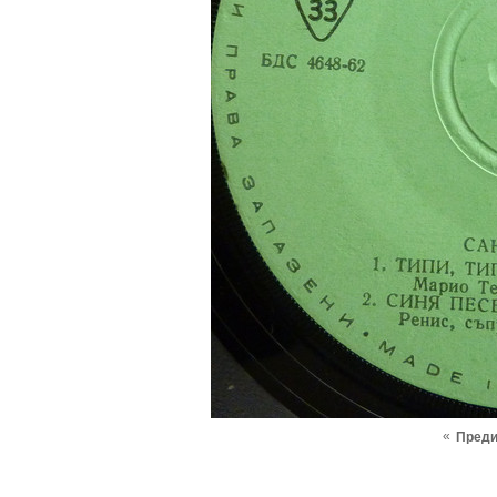
«
Пред