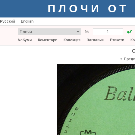
ПЛОЧИ ОТ
Русский
English
№
Албуми
Коментари
Колекция
Заглавия
Етикети
Ко
С
«
Пред