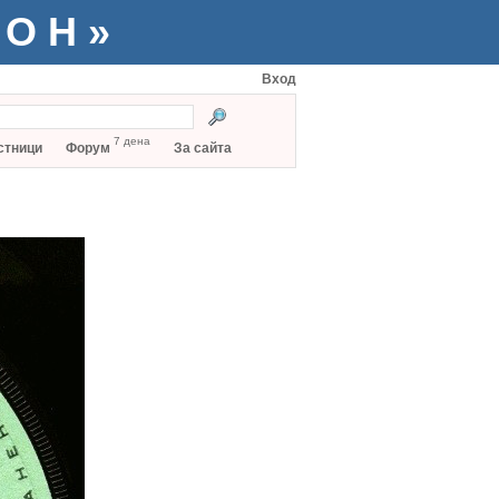
ТОН»
Вход
7 дена
стници
Форум
За сайта