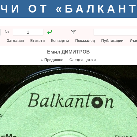
ЧИ ОТ «БАЛКАН
№
я
Заглавия
Етикети
Конверты
Показалец
Публикации
Уча
Емил ДИМИТРОВ
«
»
Предишно
Следващото