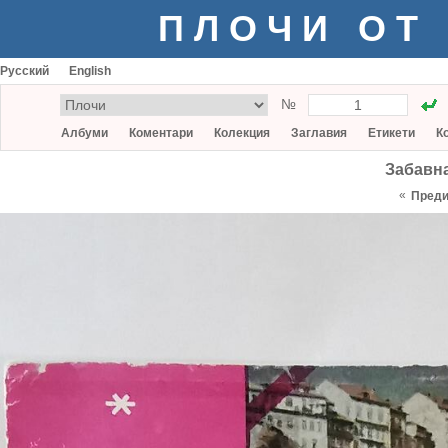
ПЛОЧИ ОТ
Русский
English
№
Албуми
Коментари
Колекция
Заглавия
Етикети
К
Забавна
«
Пред