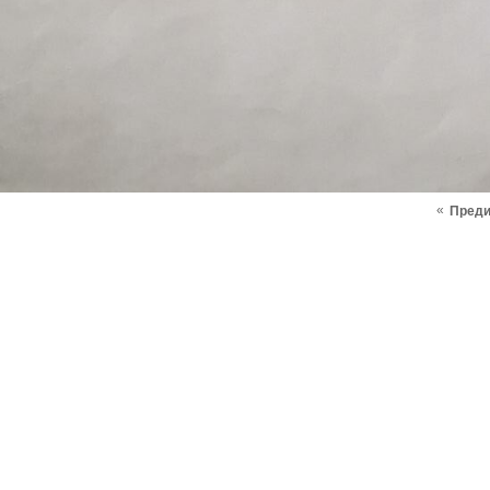
«
Пред