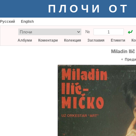
ПЛОЧИ ОТ
Русский
English
№
Албуми
Коментари
Колекция
Заглавия
Етикети
Ко
Miladin Ili
«
Пред