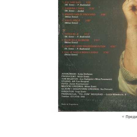
«
Пред