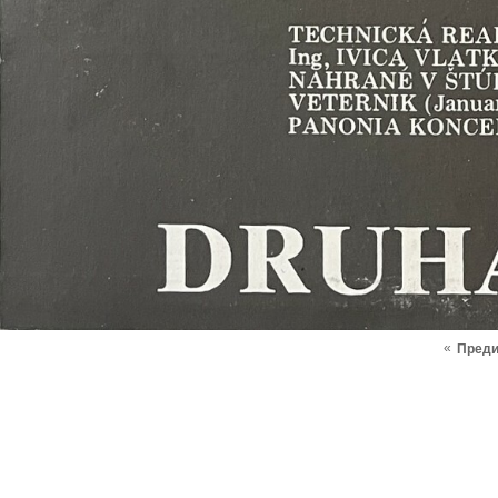
«
Пред