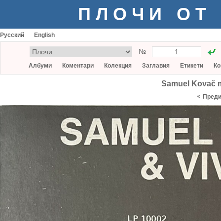
ПЛОЧИ ОТ
Русский
English
№
Албуми
Коментари
Колекция
Заглавия
Етикети
Ко
Samuel Kovač m
«
Пред