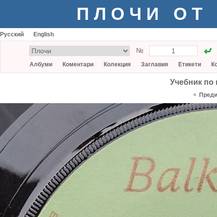
ПЛОЧИ ОТ
Русский
English
№
Албуми
Коментари
Колекция
Заглавия
Етикети
К
Учебник по н
«
Пред