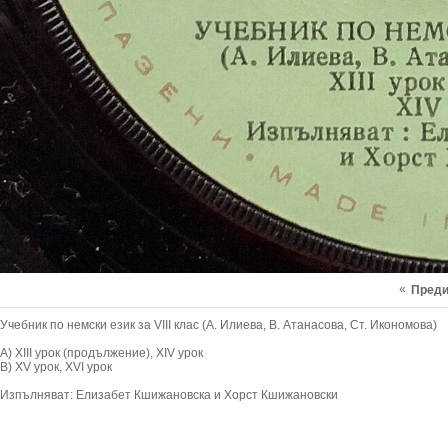
«
Пред
Учебник по немски език за VIII клас (А. Илиева, В. Атанасова, Ст. Икономова)
А) ХІII урок (продължение), ХІV урок
В) XV урок, XVI урок
Изпълняват: Елизабет Кшижановска и Хорст Кшижановски