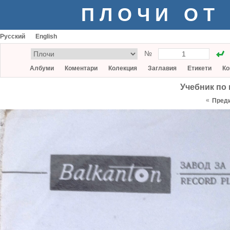
ПЛОЧИ ОТ
Русский
English
№
Албуми
Коментари
Колекция
Заглавия
Етикети
Ко
Учебник по н
«
Пред