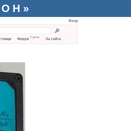
ТОН»
Вход
5 дена
стници
Форум
За сайта