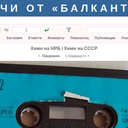
ЧИ ОТ «БАЛКАН
№
я
Заглавия
Етикети
Конверты
Показалец
Публикации
Уча
Химн на НРБ / Химн на СССР
«
»
Предишно
Следващото