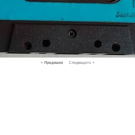
«
»
Предишно
Следващото