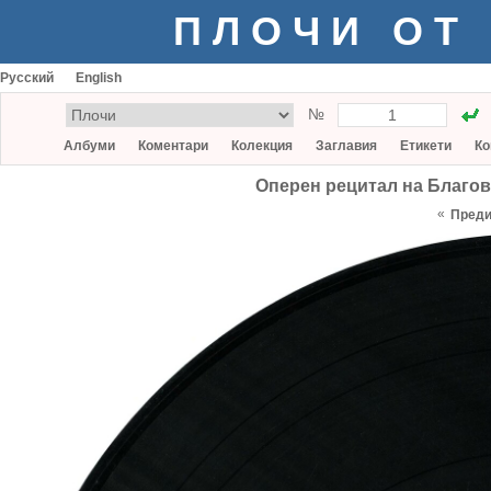
ПЛОЧИ ОТ
Русский
English
№
Албуми
Коментари
Колекция
Заглавия
Етикети
Ко
Оперен рецитал на Благов
«
Пред