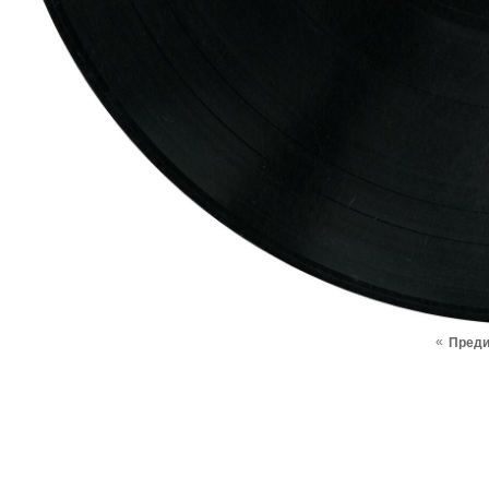
«
Пред