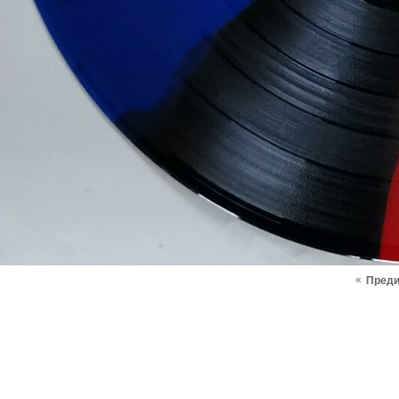
«
Пред