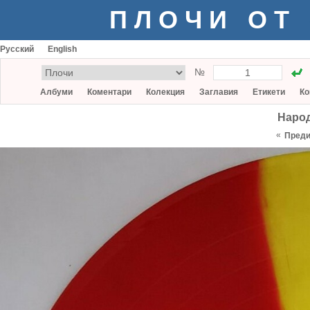
ПЛОЧИ ОТ
Русский
English
№
Албуми
Коментари
Колекция
Заглавия
Етикети
Ко
Народ
«
Пред