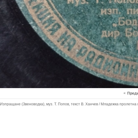
«
Пред
Изпращане (Звеноводка), муз. Т. Попов, текст В. Ханчев / Младежка пролетна п