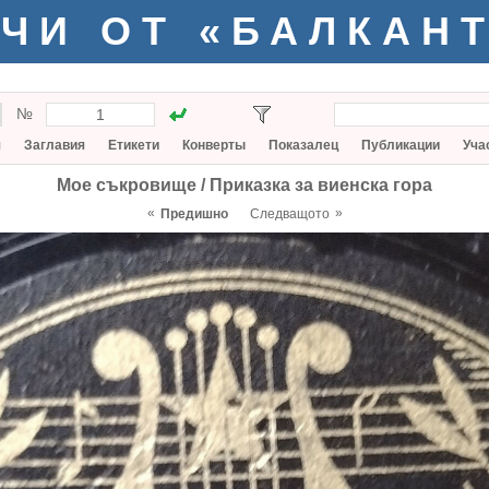
ЧИ ОТ «БАЛКАН
№
я
Заглавия
Етикети
Конверты
Показалец
Публикации
Уча
Мое съкровище / Приказка за виенска гора
«
»
Предишно
Следващото