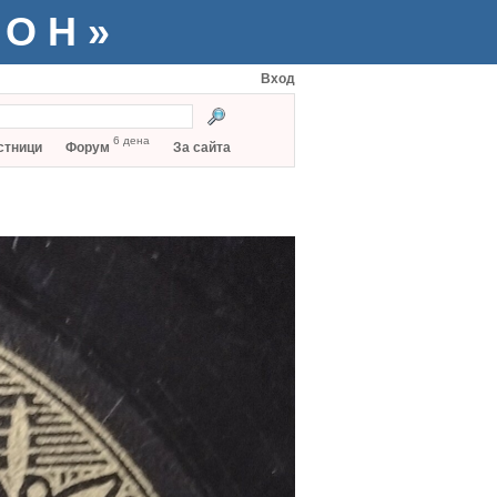
ТОН»
Вход
6 дена
стници
Форум
За сайта