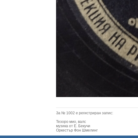
За № 1002 е регистриран запис:
Тезоро мио, валс
музика от Е. Бекучи
Оркестър Фон Шмелинг