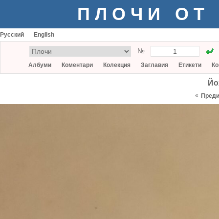
ПЛОЧИ ОТ
Русский
English
№
Албуми
Коментари
Колекция
Заглавия
Етикети
Ко
Йо
«
Пред