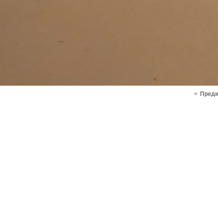
«
Пред