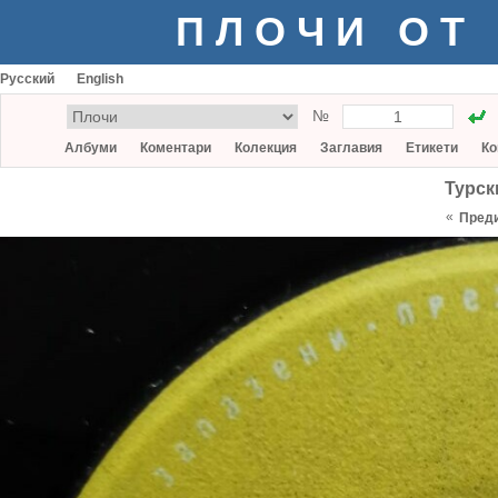
ПЛОЧИ ОТ
Русский
English
№
Албуми
Коментари
Колекция
Заглавия
Етикети
Ко
Турск
«
Пред