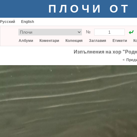
ПЛОЧИ ОТ
Русский
English
№
Албуми
Коментари
Колекция
Заглавия
Етикети
К
Изпълнения на хор "Родна
«
Пред