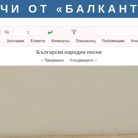
ЧИ ОТ «БАЛКАН
№
я
Заглавия
Етикети
Конверты
Показалец
Публикации
Уча
Български народни песни
«
»
Предишно
Следващото