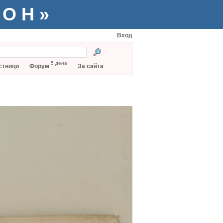
ТОН»
Вход
5 дена
стници
Форум
За сайта