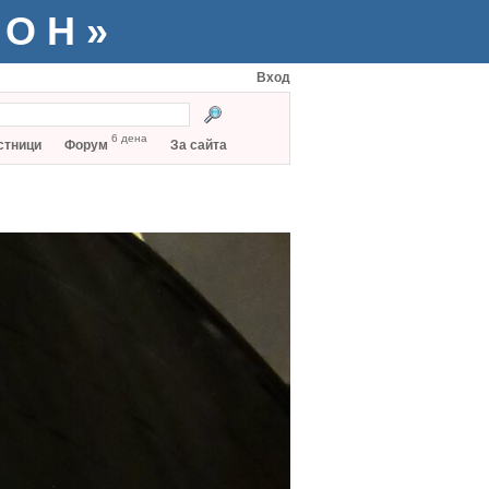
ТОН»
Вход
6 дена
стници
Форум
За сайта