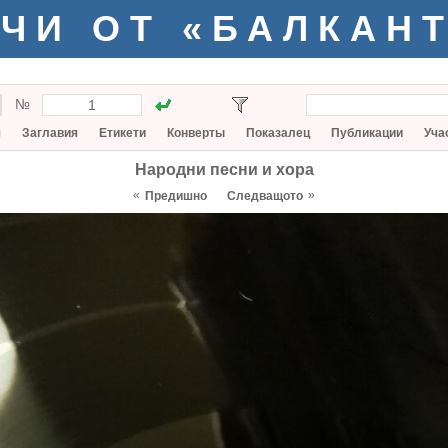
ЧИ ОТ «БАЛКАН
№
я
Заглавия
Етикети
Конверты
Показалец
Публикации
Уча
Народни песни и хора
«
»
Предишно
Следващото