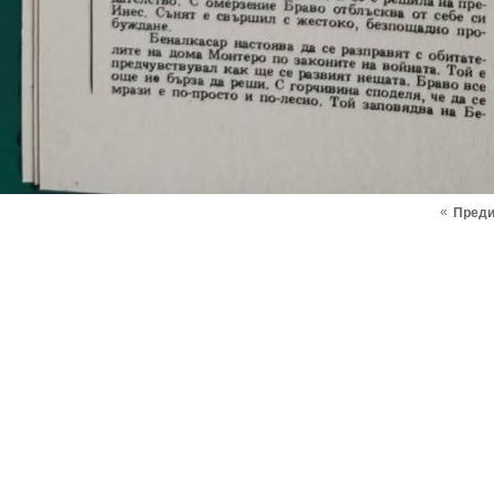
«
Пред