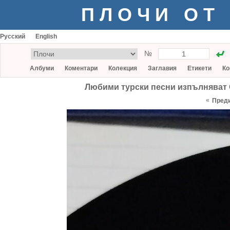
ПЛОЧИ ОТ
Русский
English
№
Албуми
Коментари
Колекция
Заглавия
Етикети
Ко
Любими турски песни изпълняват О
«
Пред