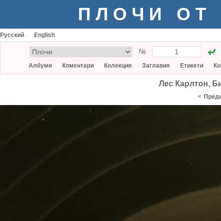
ПЛОЧИ ОТ
Русский
English
№
Албуми
Коментари
Колекция
Заглавия
Етикети
Ко
Лес Карлтон, Б
«
Пред