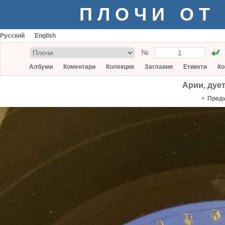
ПЛОЧИ ОТ
Русский
English
№
Албуми
Коментари
Колекция
Заглавия
Етикети
Ко
Арии, дует
«
Пред