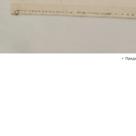
«
Пред