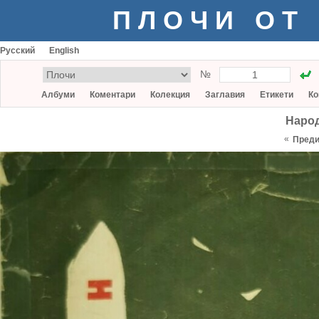
ПЛОЧИ ОТ
Русский
English
№
Албуми
Коментари
Колекция
Заглавия
Етикети
Ко
Народ
«
Пред