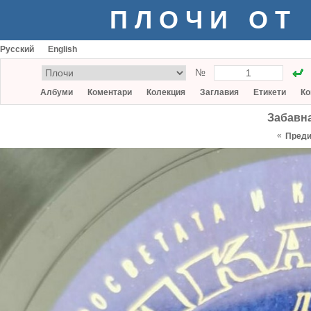
ПЛОЧИ ОТ
Русский
English
№
Албуми
Коментари
Колекция
Заглавия
Етикети
Ко
Забавна
«
Пред