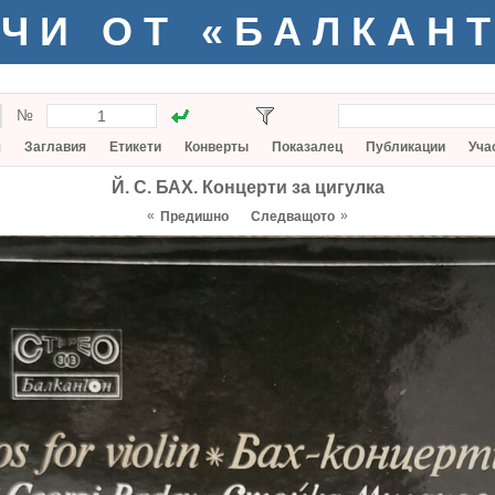
ЧИ ОТ «БАЛКАН
№
я
Заглавия
Етикети
Конверты
Показалец
Публикации
Уча
Й. С. БАХ. Концерти за цигулка
«
»
Предишно
Следващото