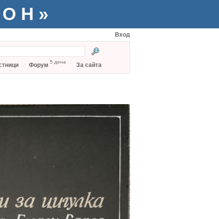
ТОН»
Вход
5 дена
стници
Форум
За сайта