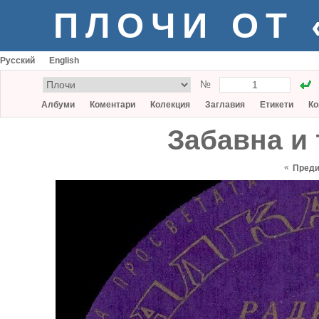
ПЛОЧИ ОТ
Русский
English
№
Албуми
Коментари
Колекция
Заглавия
Етикети
Ко
Забавна и 
«
Пред