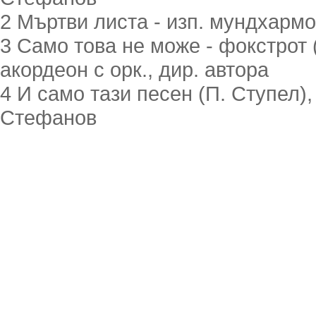
2 Мъртви листа - изп. мундхармо
3 Само това не може - фокстрот (
акордеон с орк., дир. автора
4 И само тази песен (П. Ступел),
Стефанов