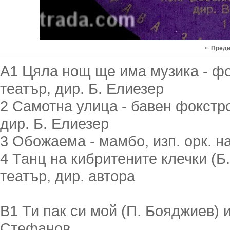
«
Пред
A1 Цяла нощ ще има музика - фок
театър, дир. Б. Елиезер
2 Самотна улица - бавен фокстрот
дир. Б. Елиезер
3 Обожаема - мамбо, изп. орк. на
4 Танц на кибритените клечки (Б. 
театър, дир. автора
B1 Ти пак си мой (П. Бояджиев) и
Стефанов