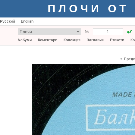
ПЛОЧИ ОТ
Русский
English
№
Албуми
Коментари
Колекция
Заглавия
Етикети
Ко
«
Пред