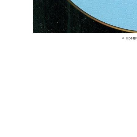
«
Пред