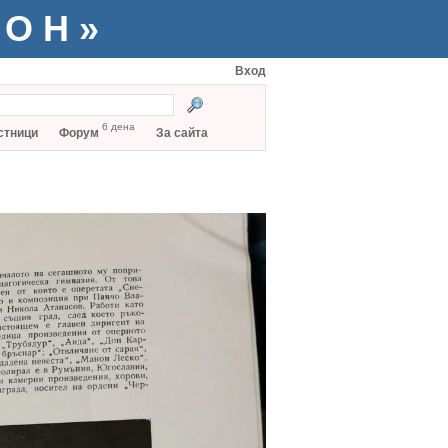
ТОН»
Вход
6 дена
стници
Форум
За сайта