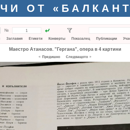
ЧИ ОТ «БАЛКАН
№
я
Заглавия
Етикети
Конверты
Показалец
Публикации
Уча
Маестро Атанасов. "Гергана", опера в 4 картини
«
»
Предишно
Следващото