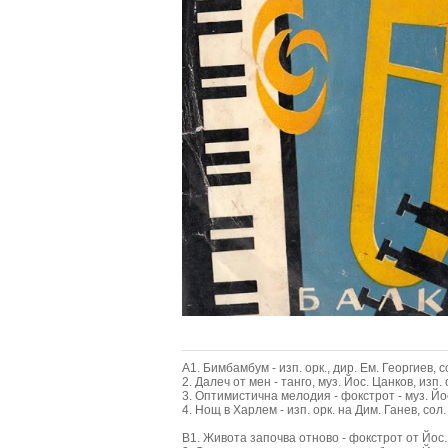
A1. Бимбамбум - изп. орк., дир. Ем. Георгиев, 
2. Далеч от мен - танго, муз. Йос. Цанков, изп.
3. Оптимистична мелодия - фокстрот - муз. Йос.
4. Нощ в Харлем - изп. орк. на Дим. Ганев, сол
B1. Живота започва отново - фокстрот от Йос. 