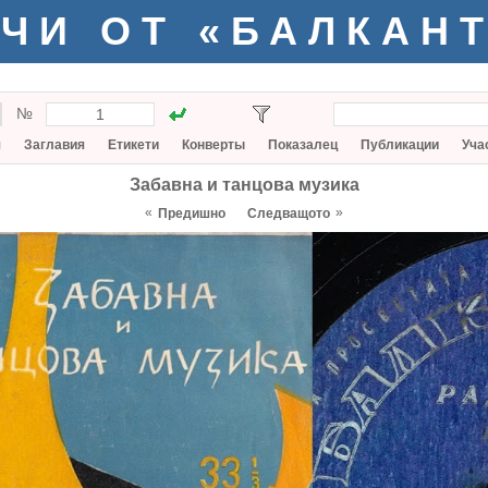
ЧИ ОТ «БАЛКАН
№
я
Заглавия
Етикети
Конверты
Показалец
Публикации
Уча
Забавна и танцова музика
«
»
Предишно
Следващото