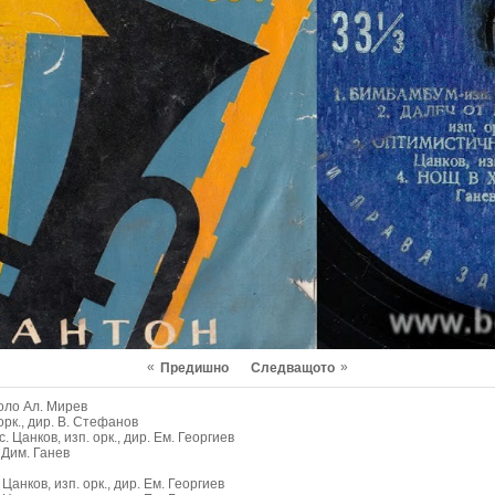
«
»
Предишно
Следващото
соло Ал. Мирев
 орк., дир. В. Стефанов
 Цанков, изп. орк., дир. Ем. Георгиев
. Дим. Ганев
Цанков, изп. орк., дир. Ем. Георгиев