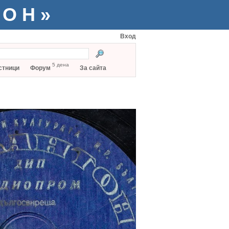
ТОН»
Вход
5 дена
стници
Форум
За сайта