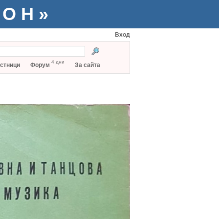
ТОН»
Вход
4 дни
стници
Форум
За сайта