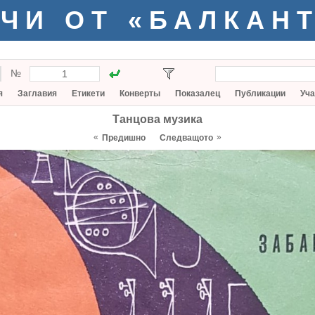
ЧИ ОТ «БАЛКАН
№
я
Заглавия
Етикети
Конверты
Показалец
Публикации
Уча
Танцова музика
«
»
Предишно
Следващото