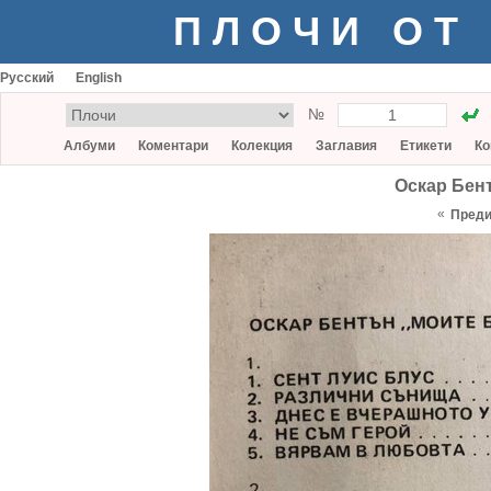
ПЛОЧИ ОТ
Русский
English
№
Албуми
Коментари
Колекция
Заглавия
Етикети
Ко
Оскар Бен
«
Пред