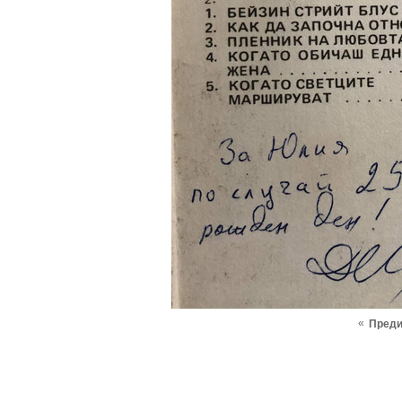
«
Пред