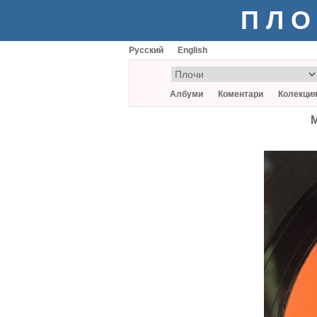
ПЛО
Русский
English
Албуми
Коментари
Колекци
M