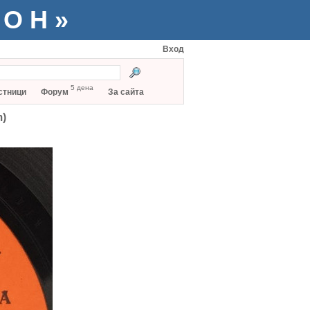
ТОН»
Вход
5 дена
стници
Форум
За сайта
m)