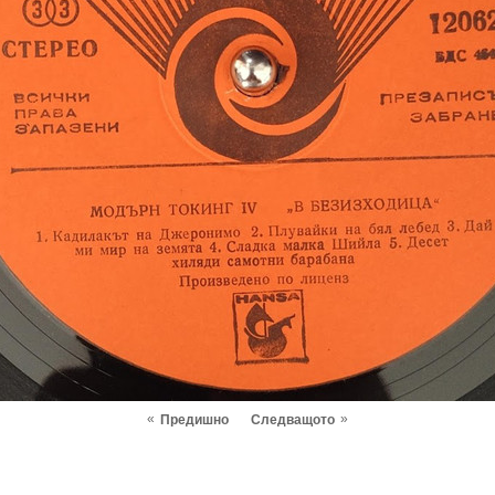
«
»
Предишно
Следващото