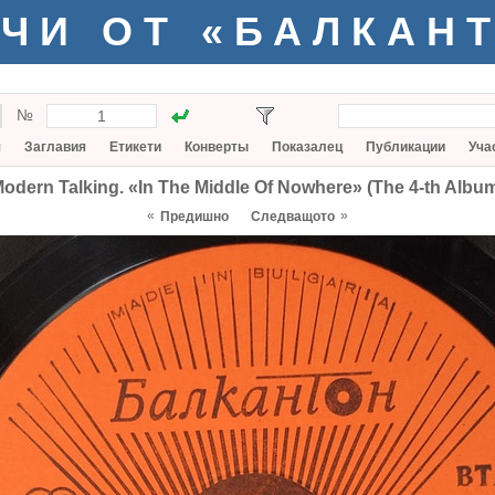
ЧИ ОТ «БАЛКАН
№
я
Заглавия
Етикети
Конверты
Показалец
Публикации
Уча
odern Talking. «In The Middle Of Nowhere» (The 4-th Albu
«
»
Предишно
Следващото