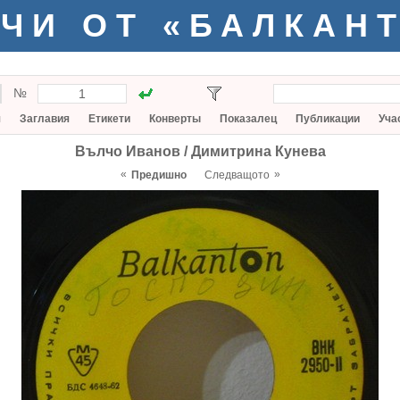
ЧИ ОТ «БАЛКАН
№
я
Заглавия
Етикети
Конверты
Показалец
Публикации
Уча
Вълчо Иванов / Димитрина Кунева
«
»
Предишно
Следващото