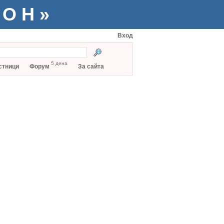
ТОН»
Вход
5 дена
стници
Форум
За сайта