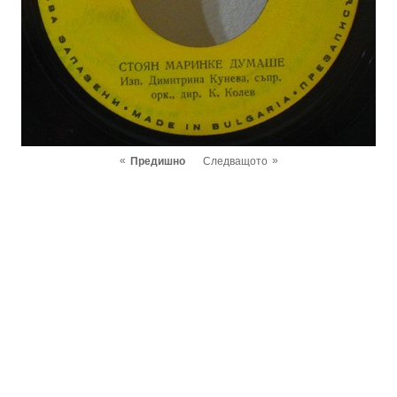
«
»
Предишно
Следващото